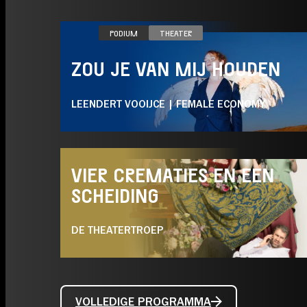
ZO 11.10
PODIUM
THEATER
ZOU JE VAN MIJ HOUDEN
LEENDERT VOOIJCE | FEMALE ECONOMY
VR 21.05
PODIUM
COMEDY
THEATER
VIER CREMATIES EN EEN
SCHEIDING
DE THEATERTROEP
VOLLEDIGE PROGRAMMA