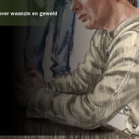
Over Stichting LUX
over waanzin en geweld
Nieuws
PRIJZEN*
: IN DE
Strippenkaart