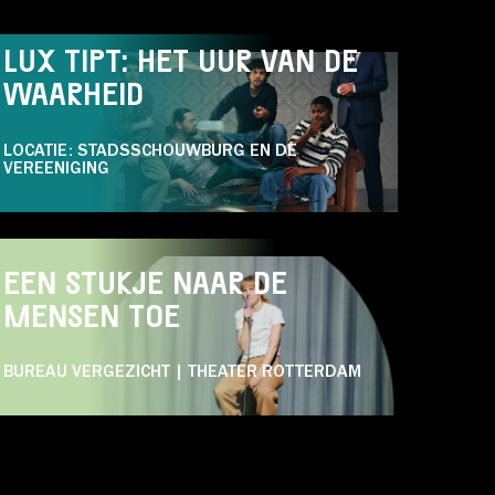
PODIUM
THEATER
LUX TIPT: HET UUR VAN DE
WAARHEID
LOCATIE: STADSSCHOUWBURG EN DE
VEREENIGING
WO 07.04
PODIUM
COMEDY
THEATER
EEN STUKJE NAAR DE
MENSEN TOE
BUREAU VERGEZICHT | THEATER ROTTERDAM