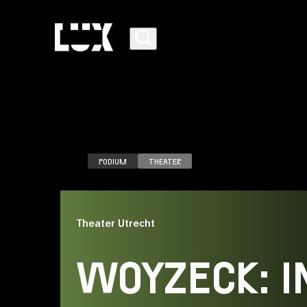
PODIUM
THEATER
AGENDA
Theater Utrecht
PROGRAMMA
WOYZECK: I
CAFÉ-RESTAURANT