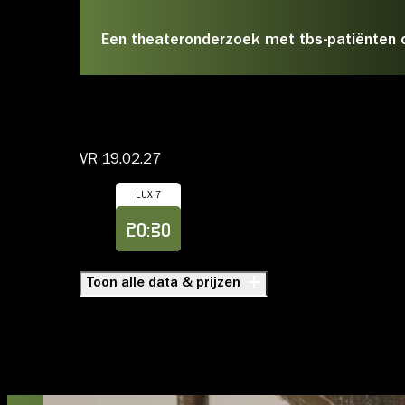
Een theateronderzoek met tbs-patiënten 
Account
VR 19.02.27
LUX 7
Volg ons op:
Koop
20:30
Toon alle data & prijzen
Theater Utrecht
WOYZECK