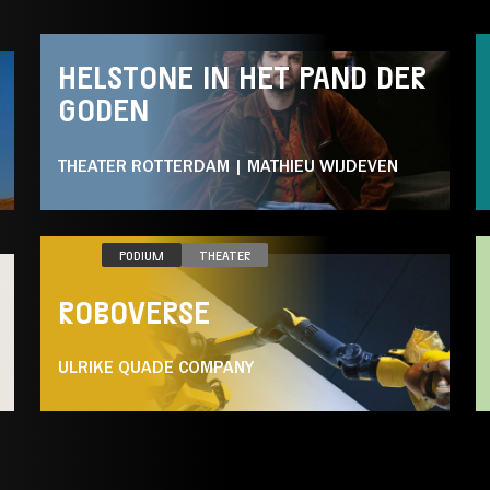
PODIUM
MUZIEKTHEATER
THEATER
HELSTONE IN HET PAND DER
GODEN
THEATER ROTTERDAM | MATHIEU WIJDEVEN
DO 08.04
PODIUM
THEATER
ROBOVERSE
ULRIKE QUADE COMPANY