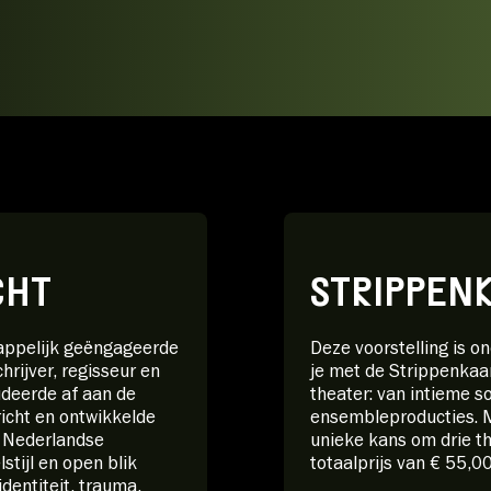
CHT
STRIPPEN
appelijk geëngageerde
Deze voorstelling is o
hrijver, regisseur en
je met de Strippenkaar
udeerde af aan de
theater: van intieme s
icht en ontwikkelde
ensembleproducties. M
t Nederlandse
unieke kans om drie t
tijl en open blik
totaalprijs van € 55,00
identiteit, trauma,