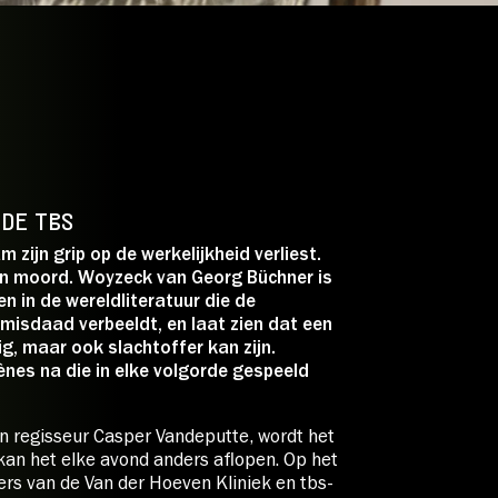
7:
€ 21,00
€ 18,00
25
€ 12,00
/
CJP:
beperkt
€ 0,00
 DE TBS
ebshop zijn alle beschikbare
 zijn grip op de werkelijkheid verliest.
en moord. Woyzeck van Georg Büchner is
n in de wereldliteratuur die de
isdaad verbeeldt, en laat zien dat een
ig, maar ook slachtoffer kan zijn.
ènes na die in elke volgorde gespeeld
an regisseur Casper Vandeputte, wordt het
kan het elke avond anders aflopen. Op het
rs van de Van der Hoeven Kliniek en tbs-