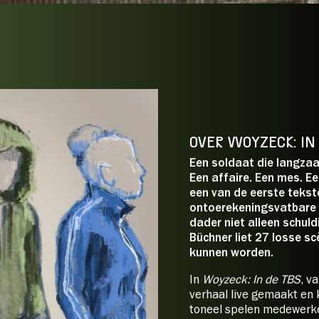
Theater 26/
2
Normaal:
LUX Vriend:
Jongere t/
m 
jaar/
Student
E: Podium On
bs-patiënten over waanzin en
26/
27:
OVER WOYZECK: IN
*Dit is een selectie. In de w
Een soldaat die langzaam
prijssoorten zichtbaar.
p je tickets:
Een affaire. Een mes. E
een van de eerste tekste
ontoerekeningsvatbare m
dader niet alleen schuld
Büchner liet 27 losse sc
kunnen worden.
In
Woyzeck: In de TBS
, v
verhaal live gemaakt en 
toneel spelen medewerke